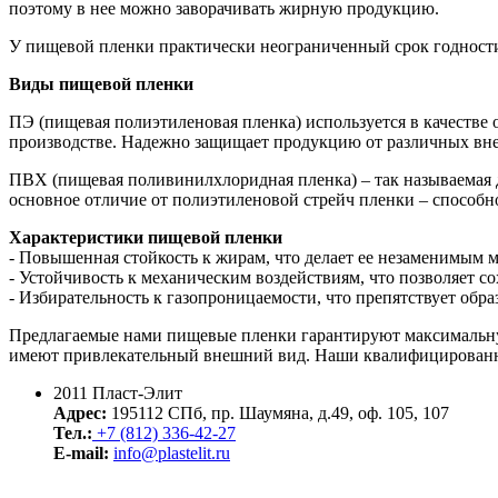
поэтому в нее можно заворачивать жирную продукцию.
У пищевой пленки практически неограниченный срок годности, 
Виды пищевой пленки
ПЭ (пищевая полиэтиленовая пленка) используется в качестве
производстве. Надежно защищает продукцию от различных вн
ПВХ (пищевая поливинилхлоридная пленка) – так называемая 
основное отличие от полиэтиленовой стрейч пленки – способн
Характеристики пищевой пленки
- Повышенная стойкость к жирам, что делает ее незаменимым 
- Устойчивость к механическим воздействиям, что позволяет со
- Избирательность к газопроницаемости, что препятствует обра
Предлагаемые нами пищевые пленки гарантируют максимальную
имеют привлекательный внешний вид. Наши квалифицированные
2011 Пласт-Элит
Адрес:
195112 СПб, пр. Шаумяна, д.49, оф. 105, 107
Тел.:
+7 (812) 336-42-27
E-mail:
info@plastelit.ru