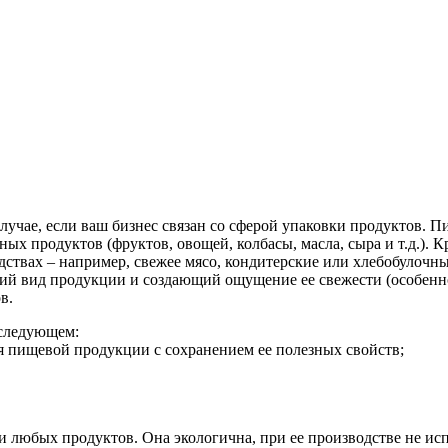
чае, если ваш бизнес связан со сферой упаковки продуктов. Пи
х продуктов (фруктов, овощей, колбасы, масла, сыра и т.д.). Кр
твах – например, свежее мясо, кондитерские или хлебобулочны
й вид продукции и создающий ощущение ее свежести (особенно 
в.
 следующем:
ия пищевой продукции с сохранением ее полезных свойств;
и любых продуктов. Она экологична, при ее производстве не ис