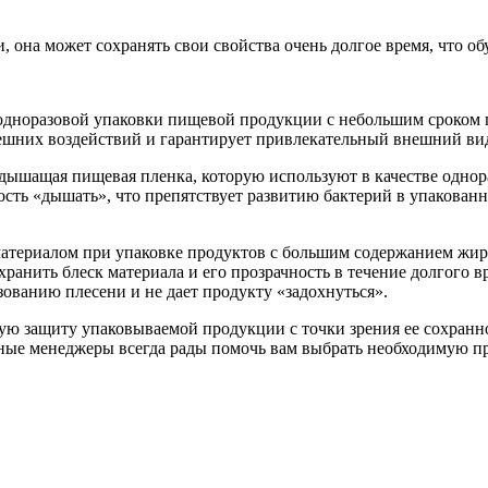
она может сохранять свои свойства очень долгое время, что об
 одноразовой упаковки пищевой продукции с небольшим сроком г
ешних воздействий и гарантирует привлекательный внешний ви
дышащая пищевая пленка, которую используют в качестве однор
ость «дышать», что препятствует развитию бактерий в упакованн
материалом при упаковке продуктов с большим содержанием жир
хранить блеск материала и его прозрачность в течение долгого в
зованию плесени и не дает продукту «задохнуться».
 защиту упаковываемой продукции с точки зрения ее сохраннос
 менеджеры всегда рады помочь вам выбрать необходимую прод